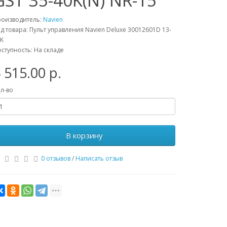
GST 35-40K(N) NR-15
роизводитель:
Navien
д товара: Пульт управления Navien Deluxe 30012601D 13-
K
ступность: На складе
 515.00 р.
л-во
В корзину
0 отзывов
/
Написать отзыв