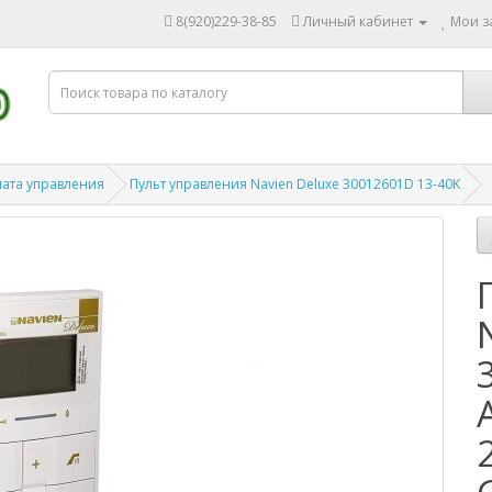
8(920)229-38-85
Личный кабинет
Мои за
лата управления
Пульт управления Navien Deluxe 30012601D 13-40K