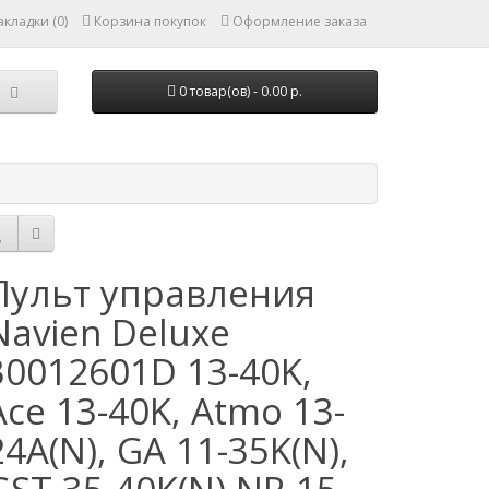
кладки (0)
Корзина покупок
Оформление заказа
0 товар(ов) - 0.00 р.
Пульт управления
Navien Deluxe
30012601D 13-40K,
Ace 13-40K, Atmo 13-
24A(N), GA 11-35K(N),