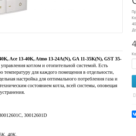
П
Ко
40
До
4
Ко
0K, Ace 13-40K, Atmo 13-24A(N), GA 11-35K(N), GST 35-
 управления котлом и отопительной системой. Есть
ю температуру для каждого помещения в отдельности,
дельная настройка для оптимального потребления газа и
 техническим состоянием котла, всей системы, оповещая
устранения.
 30012601C, 30012601D
5K, 40K.