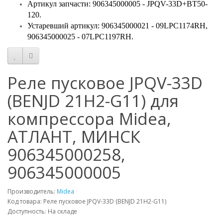
Артикул запчасти: 906345000005​ - JPQV-33D+BT50-
120.
Устаревший артикул: 906345000021 - 09LPC1174RH,
906345000025 - 07LPC1197RH.
Реле пусковое JPQV-33D
(BENJD 21Н2-G11) для
компрессора Midea,
АТЛАНТ, МИНСК
906345000258,
906345000005
Производитель:
Midea
Код товара: Реле пусковое JPQV-33D (BENJD 21Н2-G11)
Доступность: На складе