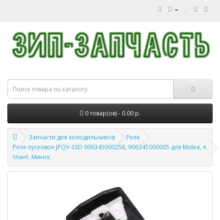
0 товар(ов) - 0.00 р.
Запчасти для холодильников
Реле
Реле пусковое JPQV-33D 906345000258, 906345000005 для Midea, А
тлант, Минск