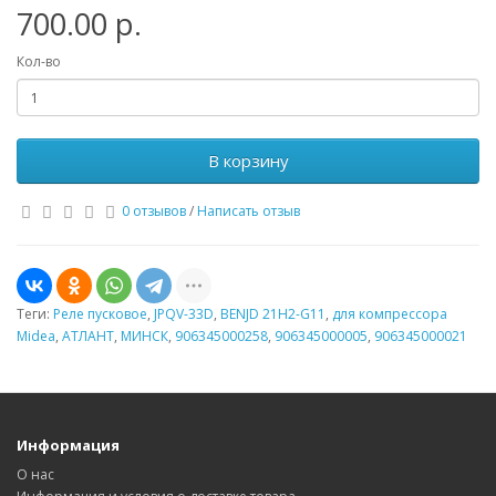
700.00 р.
Кол-во
В корзину
0 отзывов
/
Написать отзыв
Теги:
Реле пусковое
,
JPQV-33D
,
BENJD 21Н2-G11
,
для компрессора
Midea
,
АТЛАНТ
,
МИНСК
,
906345000258
,
906345000005
,
906345000021
Информация
О нас