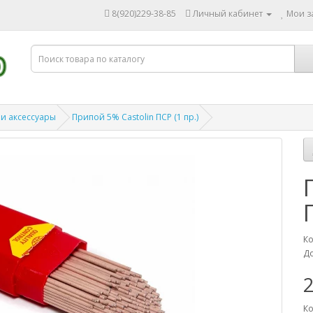
8(920)229-38-85
Личный кабинет
Мои за
 и аксессуары
Припой 5% Castolin ПСР (1 пр.)
Ко
До
2
Ко