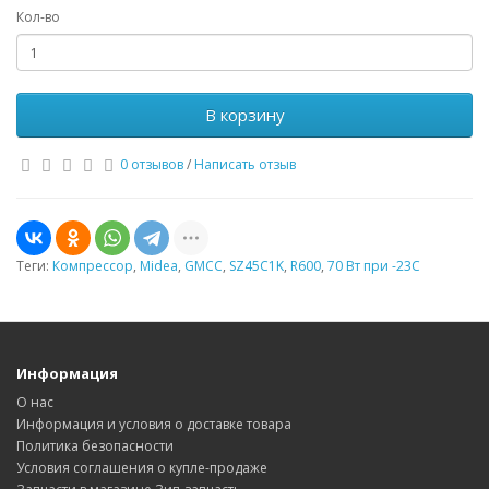
Кол-во
В корзину
0 отзывов
/
Написать отзыв
Теги:
Компрессор
,
Midea
,
GMCC
,
SZ45C1K
,
R600
,
70 Вт при -23С
Информация
О нас
Информация и условия о доставке товара
Политика безопасности
Условия соглашения о купле-продаже