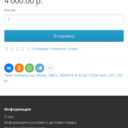
4 000.00 р.
Кол-во
В корзину
0 отзывов
/
Написать отзыв
Теги:
Компрессор
,
Midea
,
GMCC
,
SE50H1F-9
,
R134
,
150 Вт при -23С
,
150
Вт
Информация
О нас
Информация и условия о доставке товара